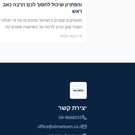
והפתרון שיכול לחסוך לכם הרבה כאב
ראש
מעסיקים קטנים בישראל מחויבים על פי רגולציי
רשות שוק ההון לדווח על הפרשות פנסיוניות
באמצעות ממשק מעסיקים ממוכן במבנה אחיד 
16 במאי 2026
אחרת הם חשופים לסנקציות משפטיות, תביעות
עובדים ואחריות ביטוחית כבדה. המאמר מציג 
מכלול הסיכונים מנקודת מבטו של המעסיק הקט
ומסביר מדוע הפתרון הנכון הוא עבודה עם גורם
מתפעל מקצועי – סולק פנסיוני.
יצירת קשר
09-9668555
office@almateam.co.il