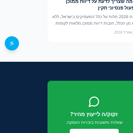
מה שצריך לדעת על דיווח ממוכן
עול פנסיוני תקין
בשנת 2026 חלות על כלל המעסיקים בישראל, ללא
 מן הכלל, חובות דיווח ממוכן מלאות לקופות
 בהתאם להוראות רשות שוק ההון. מאמר זה
 את מכלול החובות הרגולטוריות החלות על
יקים, לרבות אלה המעסיקים פחות משלושה
ים, ומסביר כיצד תפעול פנסיוני מסודר
ועי הוא המפתח לעמידה בדרישות החוק
ירה על זכויות העובדים.
זקוק/ה לייעוץ מהיר?
שאלות ותשובות בזכויות העסקה.