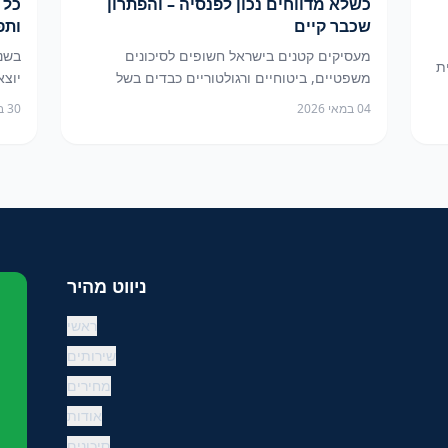
כשלא מדווחים נכון לפנסיה – והפתרון
כל 
שכבר קיים
ותפ
מעסיקים קטנים בישראל חשופים לסיכונים
ת
משפטיים, ביטוחיים ורגולטוריים כבדים בשל
יוצא
אי-עמידה בחובת הדיווח הממוכן לפנסיה דרך
הגמל
04 במאי 2026
30 באפריל 2026
–
ממשק מעסיקים. מאמר זה מפרט את החשיפות,
סוקר
את לוחות הזמנים הרגולטוריים המחייבים ומציג
מעס
את
כיצד פנייה לגורם מתפעל – סולק פנסיוני – יכולה
עובד
ן,
להציל את המעסיק מסיכון יקר ומיותר.
ומקצ
ולשמ
ניווט מהיר
ראשי
שירותים
מחירים
אודות
סיכונים